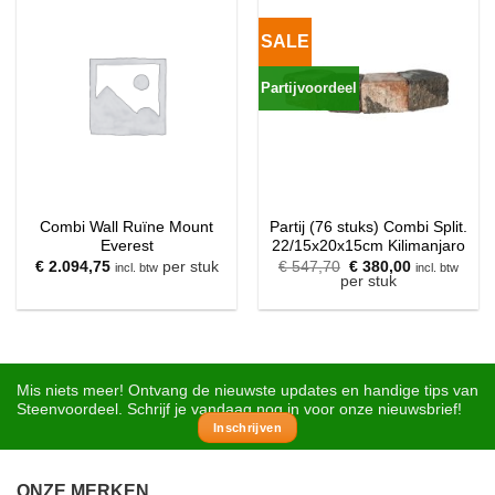
SALE
Partijvoordeel
Combi Wall Ruïne Mount
Partij (76 stuks) Combi Split.
Everest
22/15x20x15cm Kilimanjaro
Oorspronkelijke
Huidige
€
2.094,75
per stuk
€
547,70
€
380,00
incl. btw
incl. btw
prijs
prijs
per stuk
was:
is:
€ 547,70.
€ 380,00.
Mis niets meer! Ontvang de nieuwste updates en handige tips van
Steenvoordeel. Schrijf je vandaag nog in voor onze nieuwsbrief!
Inschrijven
ONZE MERKEN