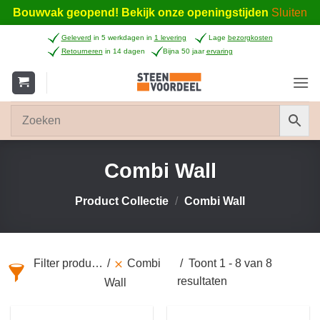
Bouwvak geopend! Bekijk onze openingstijden
Sluiten
Ga
Geleverd
in 5 werkdagen in
1 levering
Lage
bezorgkosten
naar
Retourneren
in 14 dagen
Bijna 50 jaar
ervaring
inhoud
Combi Wall
Product Collectie
/
Combi Wall
Filter producten
Combi
Toont 1 - 8 van 8
resultaten
Wall