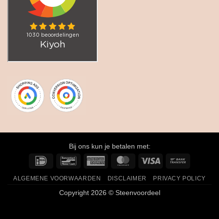
Bij ons kun je betalen met:
IDeal
Bancontact
American
MasterCard
Visa
Bank
Express
Transfer
ALGEMENE VOORWAARDEN
DISCLAIMER
PRIVACY POLICY
Copyright 2026 © Steenvoordeel