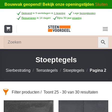
Bouwvak geopend! Bekijk onze openingstijden
Sluiten
Ga
Geleverd
in 5 werkdagen in
1 levering
Lage
bezorgkosten
naar
Retourneren
in 14 dagen
Bijna 50 jaar
ervaring
inhoud
Stoeptegels
Sierbestrating
/
Terrastegels
/
Stoeptegels
/
Pagina 2
Filter producten
Toont 25 - 30 van 30 resultaten