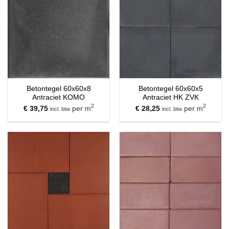
Betontegel 60x60x8
Betontegel 60x60x5
Antraciet KOMO
Antraciet HK ZVK
2
2
€
39,75
per m
€
28,25
per m
incl. btw
incl. btw