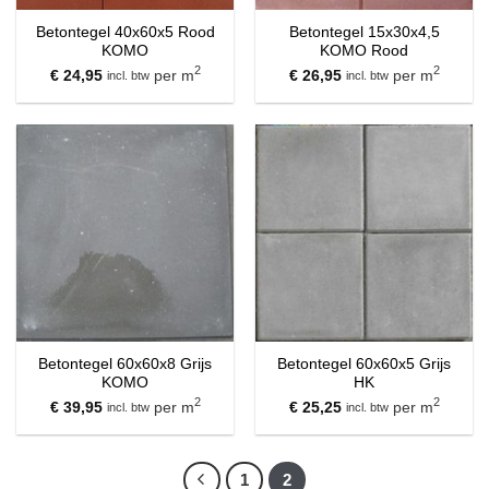
Betontegel 40x60x5 Rood
Betontegel 15x30x4,5
KOMO
KOMO Rood
2
2
€
24,95
per m
€
26,95
per m
incl. btw
incl. btw
Betontegel 60x60x8 Grijs
Betontegel 60x60x5 Grijs
KOMO
HK
2
2
€
39,95
per m
€
25,25
per m
incl. btw
incl. btw
1
2