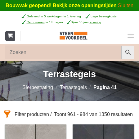
Bouwvak geopend! Bekijk onze openingstijden
Sluiten
Ga
Geleverd
in 5 werkdagen in
1 levering
Lage
bezorgkosten
naar
Retourneren
in 14 dagen
Bijna 50 jaar
ervaring
inhoud
Terrastegels
Sierbestrating
/
Terrastegels
/
Pagina 41
Filter producten
Toont 961 - 984 van 1350 resultaten