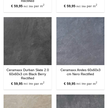
Rectified
2
2
€
59,95
per m
€
59,95
per m
incl. btw
incl. btw
Ceramaxx Durban Slate 2.0
Ceramaxx Andes 60x60x3
60x60x3 cm Black Berry
cm Nero Rectified
Rectified
2
2
€
59,95
per m
€
59,95
per m
incl. btw
incl. btw