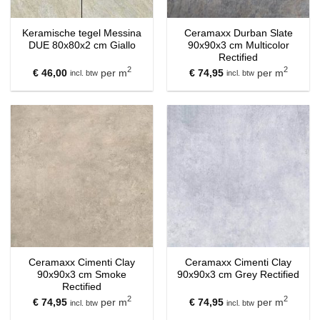
Keramische tegel Messina
Ceramaxx Durban Slate
DUE 80x80x2 cm Giallo
90x90x3 cm Multicolor
Rectified
2
2
€
46,00
per m
€
74,95
per m
incl. btw
incl. btw
Ceramaxx Cimenti Clay
Ceramaxx Cimenti Clay
90x90x3 cm Smoke
90x90x3 cm Grey Rectified
Rectified
2
2
€
74,95
per m
€
74,95
per m
incl. btw
incl. btw