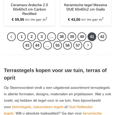
Ceramaxx Ardeche 2.0
Keramische tegel Messina
60x60x3 cm Carbon
DUE 60x60x2 cm Giallo
Rectified
2
2
€
59,95
per m
€
43,00
per m
incl. btw
incl. btw
1
2
3
…
38
39
40
41
42
43
44
…
55
56
57
Terrastegels kopen voor uw tuin, terras of
oprit
Op Steenvoordeel vindt u een uitgebreid assortiment terrastegels
in allerlei formaten, designs, materialen en prijsklassen. Wat u ook
zoekt, wij hebben dé tegel voor in uw tuin. Kies bijvoorbeeld
voor
betontegels
,
natuursteen tegels
of
Oud Hollandse
tegels
.
Wilt u absolute topkwaliteit? Ga dan voor
keramische