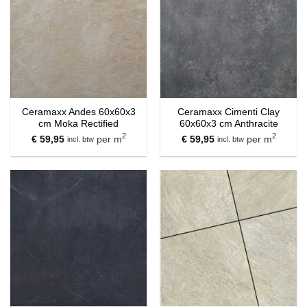
Ceramaxx Andes 60x60x3
Ceramaxx Cimenti Clay
cm Moka Rectified
60x60x3 cm Anthracite
2
2
€
59,95
per m
€
59,95
per m
incl. btw
incl. btw