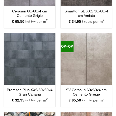
Cerasun 60x60x4 cm
Smartton SE XXS 30x60x4
Cemento Grigio
cm Amiata
2
2
€
65,50
per m
€
34,95
per m
incl. btw
incl. btw
OP=OP
Premiton Plus XXS 30x60x4
SV Cerasun 60x60x4 cm
Gran Canaria
Cemento Greige
2
2
€
32,95
per m
€
65,50
per m
incl. btw
incl. btw