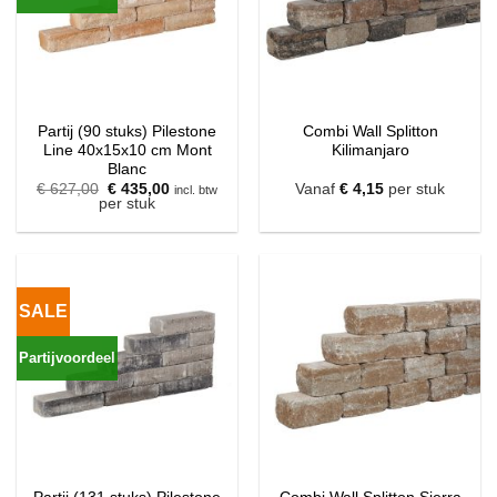
Partij (90 stuks) Pilestone
Combi Wall Splitton
Line 40x15x10 cm Mont
Kilimanjaro
Blanc
Oorspronkelijke
Huidige
€
627,00
€
435,00
Vanaf
€
4,15
per stuk
incl. btw
prijs
prijs
per stuk
was:
is:
€ 627,00.
€ 435,00.
SALE
Partijvoordeel