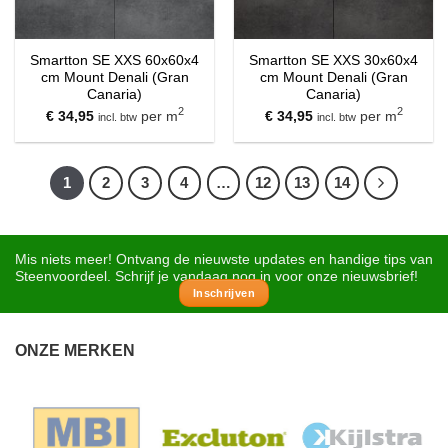
Smartton SE XXS 60x60x4
Smartton SE XXS 30x60x4
cm Mount Denali (Gran
cm Mount Denali (Gran
Canaria)
Canaria)
2
2
€
34,95
per m
€
34,95
per m
incl. btw
incl. btw
1
2
3
4
…
12
13
14
Mis niets meer! Ontvang de nieuwste updates en handige tips van
Steenvoordeel. Schrijf je vandaag nog in voor onze nieuwsbrief!
Inschrijven
ONZE MERKEN