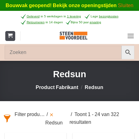
Bouwvak geopend! Bekijk onze openingstijden
Sluiten
Ga
Geleverd
in 5 werkdagen in
1 levering
Lage
bezorgkosten
naar
Retourneren
in 14 dagen
Bijna 50 jaar
ervaring
inhoud
Redsun
Product Fabrikant
/
Redsun
Filter producten
Toont 1 - 24 van 322
resultaten
Redsun