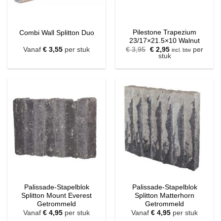
Pilestone Trapezium
Combi Wall Splitton Duo
23/17×21.5×10 Walnut
Oorspronkelijke
Huidige
Vanaf
€
3,55
per stuk
€
3,95
€
2,95
per
incl. btw
prijs
prijs
stuk
was:
is:
€ 3,95.
€ 2,95.
Palissade-Stapelblok
Palissade-Stapelblok
Splitton Mount Everest
Splitton Matterhorn
Getrommeld
Getrommeld
Vanaf
€
4,95
per stuk
Vanaf
€
4,95
per stuk