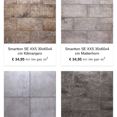
Smartton SE XXS 30x60x4
Smartton SE XXS 30x60x4
cm Kilimanjaro
cm Matterhorn
2
2
€
34,95
per m
€
34,95
per m
incl. btw
incl. btw