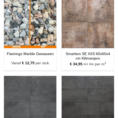
Smartton SE XXS 60x60x4
Flamingo Marble Gewassen
cm Kilimanjaro
Vanaf
€
12,75
per stuk
2
€
34,95
per m
incl. btw