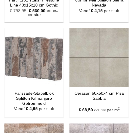
Partij (131 stuks) Pilestone
Combi Wall Splitton Sierra
Line 40x15x10 cm Gothic
Nevada
Oorspronkelijke
Huidige
€
798,95
€
560,00
Vanaf
€
4,15
per stuk
incl. btw
prijs
prijs
per stuk
was:
is:
€ 798,95.
€ 560,00.
Palissade-Stapelblok
Cerasun 60x60x4 cm Pisa
Splitton Kilimanjaro
Sabbia
Getrommeld
Vanaf
€
4,95
per stuk
2
€
68,50
per m
incl. btw