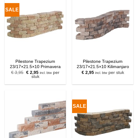
SALE
Pilestone Trapezium
Pilestone Trapezium
23/17×21.5×10 Primavera
23/17×21.5×10 Kilimanjaro
Oorspronkelijke
Huidige
€
3,95
€
2,95
per
€
2,95
per stuk
incl. btw
incl. btw
prijs
prijs
stuk
was:
is:
€ 3,95.
€ 2,95.
SALE